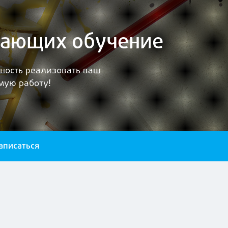
лжающих обучение
жность реализовать ваш
мую работу!
аписаться