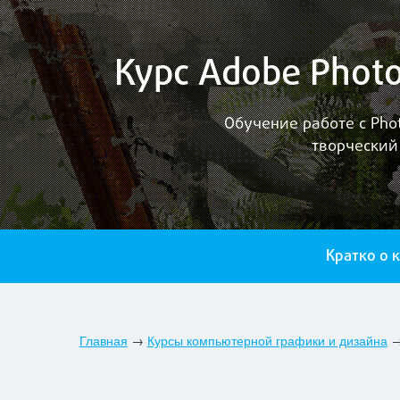
Курс Adobe Phot
Обучение работе с Pho
творческий
Кратко о 
Главная
→
Курсы компьютерной графики и дизайна