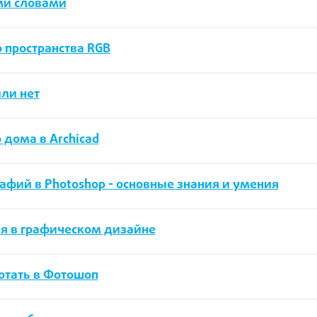
ми словами
о пространства RGB
или нет
 дома в Archicad
фий в Photoshop - основные знания и умения
ния в графическом дизайне
отать в Фотошоп